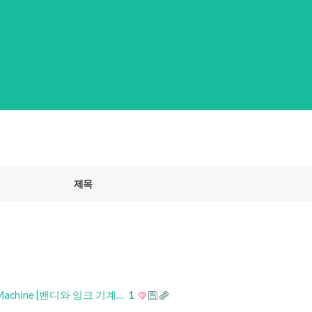
제목
Our Machine [밴디와 잉크 기계…
1