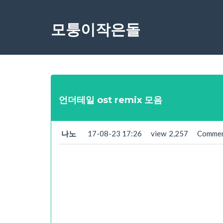
모퉁이작은돌
언더테일 ost remix 모음
나노
17-08-23 17:26
view
2,257
Comme