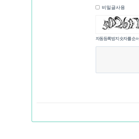
비밀글사용
침
자동등록방지 숫자를 순서