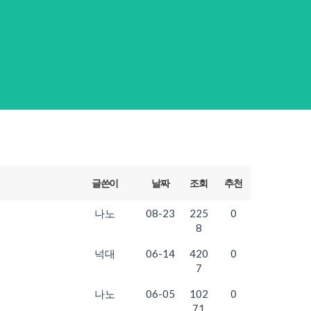
글쓴이
날짜
조회
추천
나노
08-23
225
0
8
넉대
06-14
420
0
7
나노
06-05
102
0
71