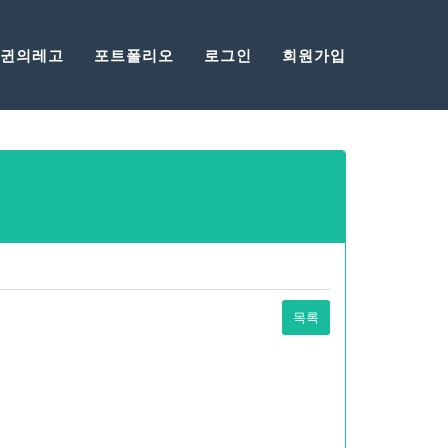
게임
귄의레고
포트폴리오
로그인
회원가입
목록