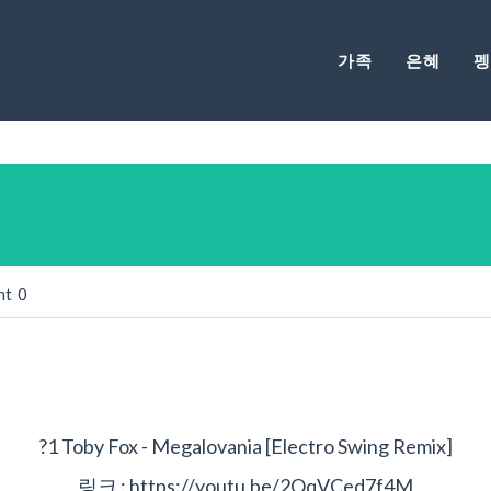
가족
은혜
펭
nt
0
?1 Toby Fox - Megalovania [Electro Swing Remix]
링크 : https://youtu.be/2QqVCed7f4M