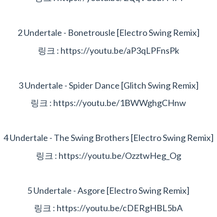
2
Undertale - Bonetrousle [Electro Swing Remix]
링크 : https://youtu.be/aP3qLPFnsPk
3 Undertale - Spider Dance [Glitch Swing Remix]
링크 : https://youtu.be/1BWWghgCHnw
4 Undertale - The Swing Brothers [Electro Swing Remix]
링크 : https://youtu.be/OzztwHeg_Og
5 Undertale - Asgore [Electro Swing Remix]
링크 : https://youtu.be/cDERgHBL5bA