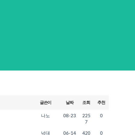
글쓴이
날짜
조회
추천
나노
08-23
225
0
7
넉대
06-14
420
0