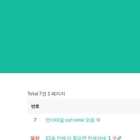
Total 7건
1 페이지
번호
7
언더테일 ost remix 모음
열람
15초 안에 다 찾으면 천재라네
1