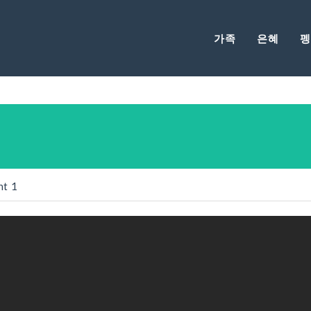
가족
은혜
펭
nt
1