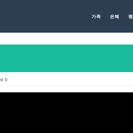
가족
은혜
펭
nt
0