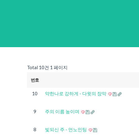
Total 10건
1 페이지
번호
10
약한나로 강하게 - 다윗의 장막
9
주의 이름 높이며
8
빛되신 주 - 언노인팅