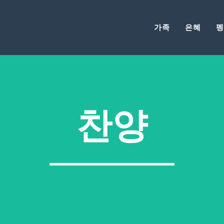
가족
은혜
펭
찬양