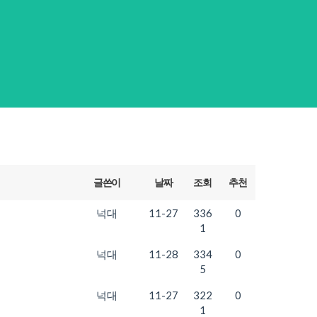
글쓴이
날짜
조회
추천
넉대
11-27
336
0
1
넉대
11-28
334
0
5
넉대
11-27
322
0
1