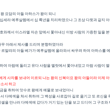
다 왕 요담의 아들 아하스가 왕이 되니
 이십세라 예루살렘에서 십 륙년을 치리하였으나 그 조상 다윗과 같지 
여호와께서 이스라엘 자손 앞에서 쫓아내신 이방 사람의 가증한 일을 본
른 나무 아래서 제사를 드리며 분향하였더라
엘 왕 르말랴의 아들 베가가 예루살렘에 올라와서 싸우려 하여 아하스를
회복하여 아람에 돌리고 유다 사람을 엘랏에서 쫓아내었고 아람 사람이 
에게 사자를 보내어 이르되 나는 왕의 신복이요 왕의 아들이라 이제 아
하소서 하고
 은금을 취하여 앗수르 왕에게 예물로 보내었더니
라와서 다메섹을 쳐서 취하여 그 백성을 사로잡아 길로 옮기고 또 르신을
레셀을 만나러 다메섹에 갔다가 거기 있는 단을 보고 드디어 그 구조와