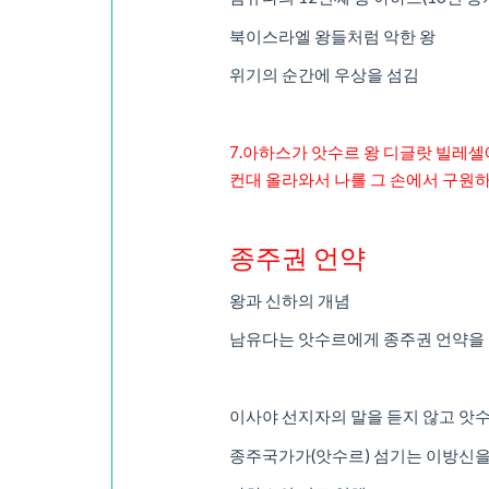
북이스라엘 왕들처럼 악한 왕
위기의 순간에 우상을 섬김
7.아하스가 앗수르 왕 디글랏 빌레셀
컨대 올라와서 나를 그 손에서 구원
종주권 언약
왕과 신하의 개념
남유다는 앗수르에게 종주권 언약을
이사야 선지자의 말을 듣지 않고 앗
종주국가가(앗수르) 섬기는 이방신을