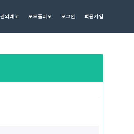
목사님설교
귄의레고
포트폴리오
로그인
회원가입