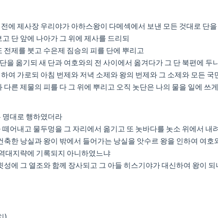
 전에 제사장 우리야가 아하스왕이 다메섹에서 보낸 모든 것대로 단
보고 단 앞에 나아가 그 위에 제사를 드리되
또 전제를 붓고 수은제 짐승의 피를 단에 뿌리고
 놋단을 옮기되 새 단과 여호와의 전 사이에서 옮겨다가 그 단 북편에 두
하여 가로되 아침 번제와 저녁 소제와 왕의 번제와 그 소제와 모든 국민
 다른 제물의 피를 다 그 위에 뿌리고 오직 놋단은 나의 물을 일에 쓰
든 명대로 행하였더라
을 떼어내고 물두멍을 그 자리에서 옮기고 또 놋바다를 놋소 위에서 내
 건축한 낭실과 왕이 밖에서 들어가는 낭실을 앗수르 왕을 인하여 여
 왕 역대지략에 기록되지 아니하였느냐
다윗성에 그 열조와 함께 장사되고 그 아들 히스기야가 대신하여 왕이 
치)