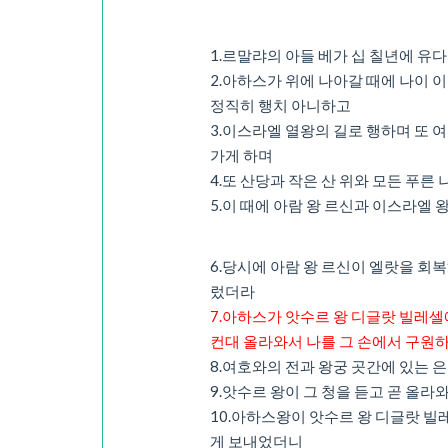
1.르말랴의 아들 베가 십 칠년에 유
2.아하스가 위에 나아갈 때에 나이
정직히 행치 아니하고
3.이스라엘 열왕의 길로 행하며 또 
가게 하며
4.또 산당과 작은 산 위와 모든 푸
5.이 때에 아람 왕 르신과 이스라
6.당시에 아람 왕 르신이 엘랏을 
렀더라
7.아하스가 앗수르 왕 디글랏 빌레셀
컨대 올라와서 나를 그 손에서 구원
8.여호와의 전과 왕궁 곳간에 있는
9.앗수르 왕이 그 청을 듣고 곧 올
10.아하스왕이 앗수르 왕 디글랏 빌
게 보내었더니