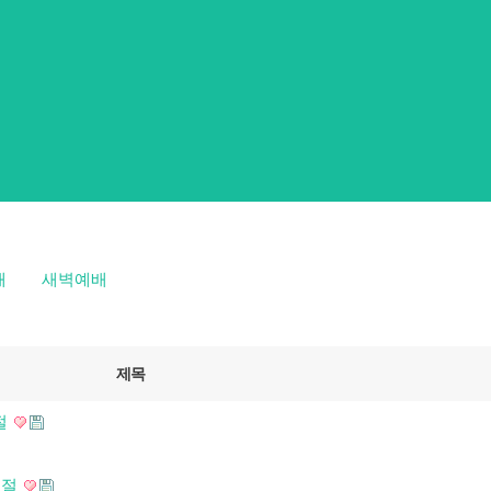
배
새벽예배
제목
절
7절