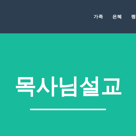
가족
은혜
펭
목사님설교