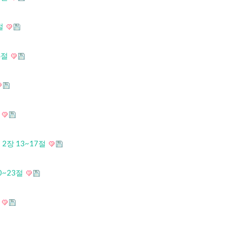
절
4절
절
2장 13~17절
0~23절
절