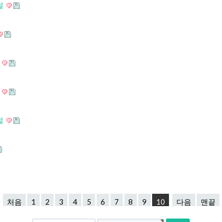
절
절
절
절
처음
1
2
3
4
5
6
7
8
9
10
다음
맨끝