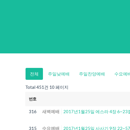
전체
주일낮예배
주일찬양예배
수요예
Total 451건
10 페이지
번호
316
새벽예배
2017년1월25일 에스라 4장 6~23
315
수요예배
2017년1월25일 사사기 9장 22~5