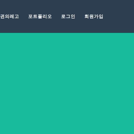
귄의레고
포트폴리오
로그인
회원가입