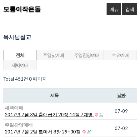
모퉁이작은돌
메뉴
검색
목사님설교
전체
주일낮예배
주일찬양예배
수요예배
새벽예배
Total 451건
8 페이지
제목
날짜
새벽예배
07-09
2017년 7월 3일 출애굽기 20장 14절 7계명
주일찬양예배
07-02
2017년 7월 2일 로마서 8장 29~30절