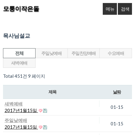
모퉁이작은돌
메뉴
검색
목사님설교
전체
주일낮예배
주일찬양예배
수요예배
새벽예배
Total 451건
9 페이지
제목
날짜
새벽예배
01-15
2017년1월15일
주일낮예배
01-15
2017년1월15일