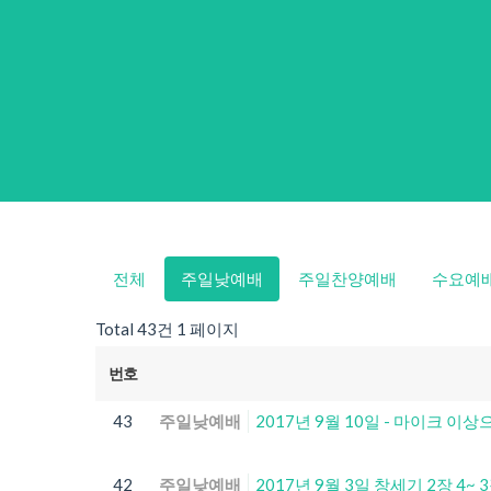
전체
주일낮예배
주일찬양예배
수요예
Total 43건
1 페이지
번호
43
주일낮예배
2017년 9월 10일 - 마이크 
42
주일낮예배
2017년 9월 3일 창세기 2장 4~ 