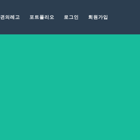
귄의레고
포트폴리오
로그인
회원가입