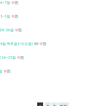
 6~7절
 1~5절
24~26절
~4절 맥추절 (=오순절)
40
 16~23절
8절