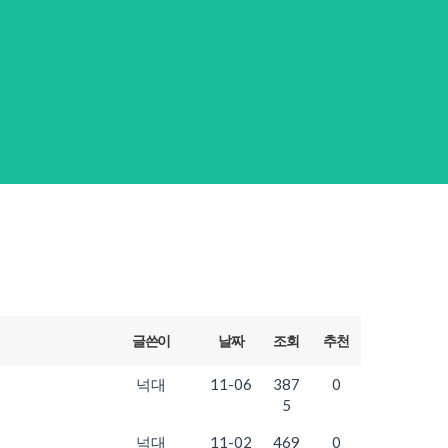
글쓴이
날짜
조회
추천
넉대
11-06
387
0
5
넉대
11-02
469
0