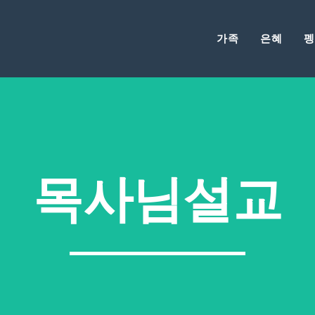
가족
은혜
펭
목사님설교