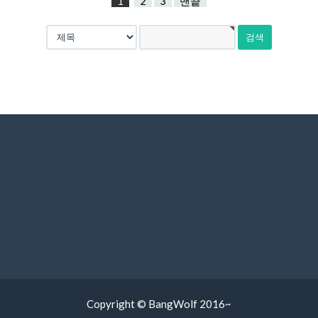
1
2
3
맨끝
Copyright © BangWolf 2016~