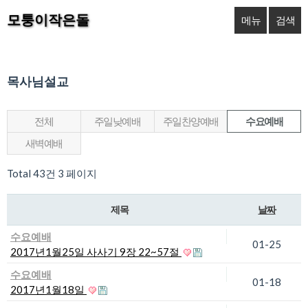
모퉁이작은돌
메뉴
검색
목사님설교
전체
주일낮예배
주일찬양예배
수요예배
새벽예배
Total 43건
3 페이지
제목
날짜
수요예배
01-25
2017년1월25일 사사기 9장 22~57절
수요예배
01-18
2017년1월18일