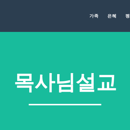
가족
은혜
펭
목사님설교