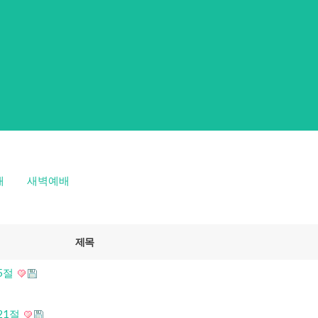
배
새벽예배
제목
~5절
~21절