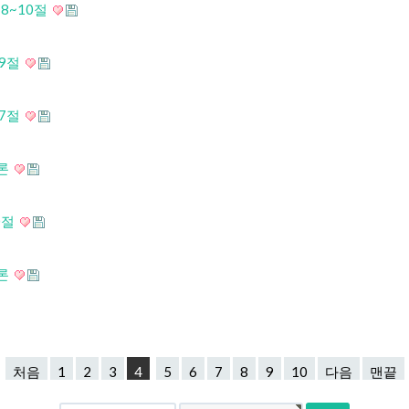
 8~10절
~9절
~7절
서론
0절
서론
처음
1
2
3
4
5
6
7
8
9
10
다음
맨끝