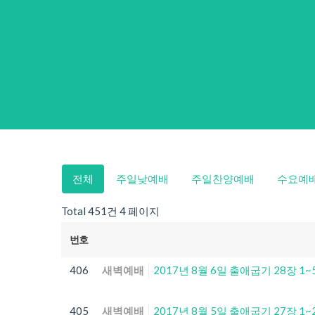
전체
주일낮예배
주일찬양예배
수요예
Total 451건
4 페이지
번호
406
새벽예배
2017년 8월 6일 출애굽기 28장 1
405
새벽예배
2017년 8월 5일 출애굽기 27장 1