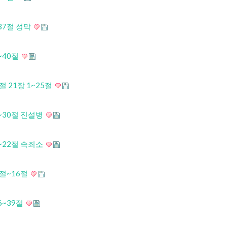
~37절 성막
~40절
8절 21장 1~25절
3~30절 진설병
7~22절 속죄소
0절~16절
6~39절