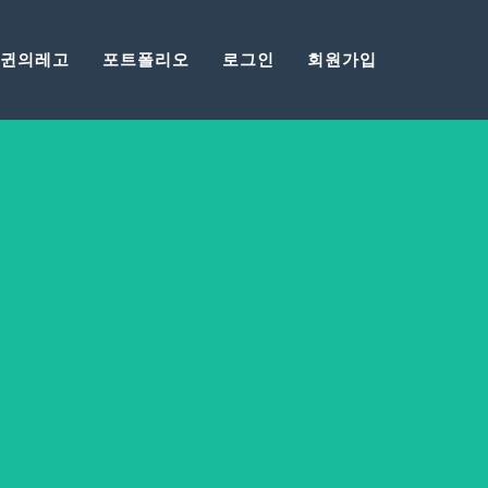
귄의레고
포트폴리오
로그인
회원가입