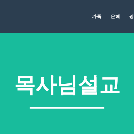
가족
은혜
펭
목사님설교