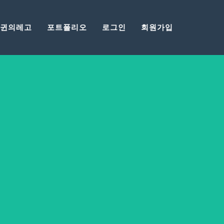
귄의레고
포트폴리오
로그인
회원가입