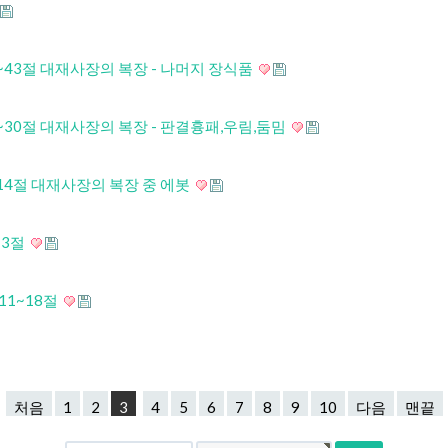
31~43절 대재사장의 복장 - 나머지 장식품
15~30절 대재사장의 복장 - 판결흉패,우림,둠밈
6~14절 대재사장의 복장 중 에봇
~3절
11~18절
처음
1
2
3
4
5
6
7
8
9
10
다음
맨끝