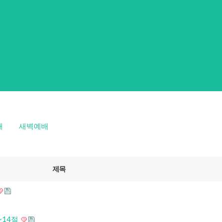
배
새벽예배
제목
~14절