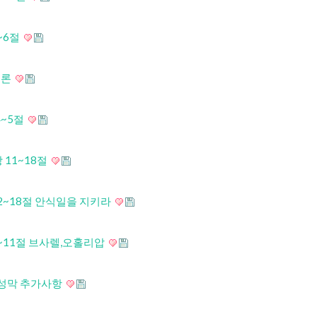
1~6절
서론
4~5절
 11~18절
 12~18절 안식일을 지키라
 1~11절 브사렐,오홀리압
- 성막 추가사항