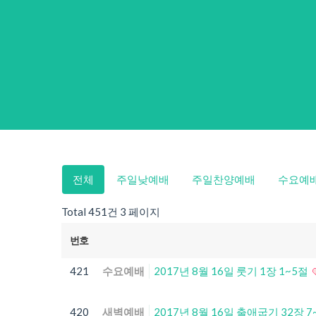
전체
주일낮예배
주일찬양예배
수요예
Total 451건
3 페이지
번호
421
수요예배
2017년 8월 16일 룻기 1장 1~5절
420
새벽예배
2017년 8월 16일 출애굽기 32장 7